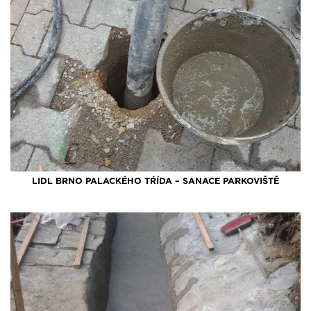
LIDL BRNO PALACKÉHO TŔÍDA – SANACE PARKOVIŠTĚ