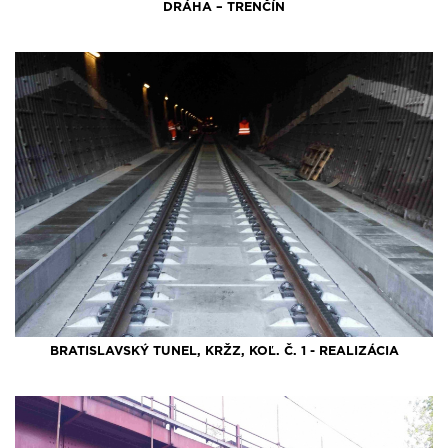
DRÁHA – TRENČÍN
BRATISLAVSKÝ TUNEL, KRŽZ, KOĽ. Č. 1 - REALIZÁCIA