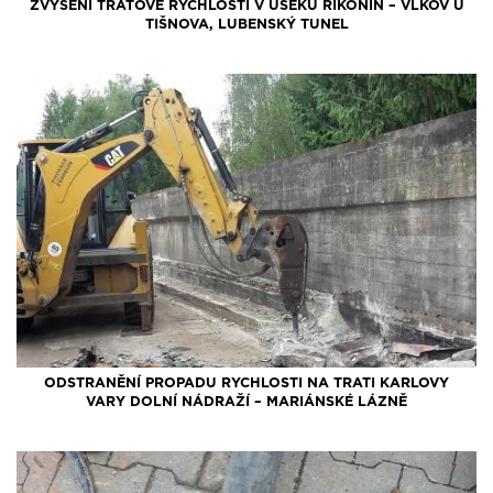
ZVÝŠENÍ TRAŤOVÉ RYCHLOSTI V ÚSEKU ŘIKONÍN – VLKOV U
TIŠNOVA, LUBENSKÝ TUNEL
ODSTRANĚNÍ PROPADU RYCHLOSTI NA TRATI KARLOVY
VARY DOLNÍ NÁDRAŽÍ – MARIÁNSKÉ LÁZNĚ