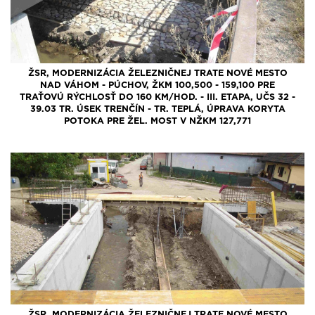
ŽSR, MODERNIZÁCIA ŽELEZNIČNEJ TRATE NOVÉ MESTO
NAD VÁHOM - PÚCHOV, ŽKM 100,500 - 159,100 PRE
TRAŤOVÚ RÝCHLOSŤ DO 160 KM/HOD. - III. ETAPA, UČS 32 -
39.03 TR. ÚSEK TRENČÍN - TR. TEPLÁ, ÚPRAVA KORYTA
POTOKA PRE ŽEL. MOST V NŽKM 127,771
ŽSR, MODERNIZÁCIA ŽELEZNIČNEJ TRATE NOVÉ MESTO