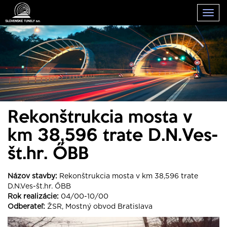
Togg
navig
Rekonštrukcia mosta v
km 38,596 trate D.N.Ves-
št.hr. ŐBB
Názov stavby:
Rekonštrukcia mosta v km 38,596 trate
D.N.Ves-št.hr. ŐBB
Rok realizácie:
04/00-10/00
Odberateľ:
ŽSR, Mostný obvod Bratislava