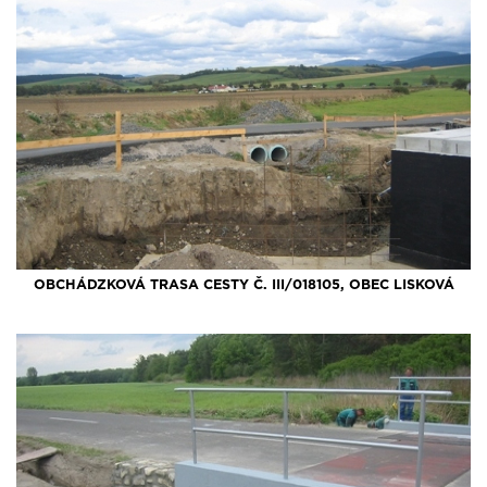
OBCHÁDZKOVÁ TRASA CESTY Č. III/018105, OBEC LISKOVÁ