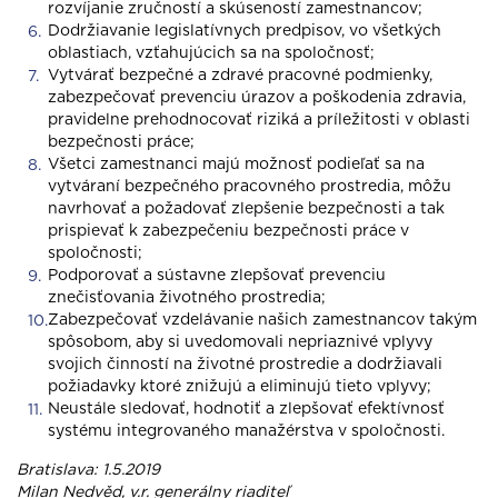
rozvíjanie zručností a skúseností zamestnancov;
Dodržiavanie legislatívnych predpisov, vo všetkých
oblastiach, vzťahujúcich sa na spoločnosť;
Vytvárať bezpečné a zdravé pracovné podmienky,
zabezpečovať prevenciu úrazov a poškodenia zdravia,
pravidelne prehodnocovať riziká a príležitosti v oblasti
bezpečnosti práce;
Všetci zamestnanci majú možnosť podieľať sa na
vytváraní bezpečného pracovného prostredia, môžu
navrhovať a požadovať zlepšenie bezpečnosti a tak
prispievať k zabezpečeniu bezpečnosti práce v
spoločnosti;
Podporovať a sústavne zlepšovať prevenciu
znečisťovania životného prostredia;
Zabezpečovať vzdelávanie našich zamestnancov takým
spôsobom, aby si uvedomovali nepriaznivé vplyvy
svojich činností na životné prostredie a dodržiavali
požiadavky ktoré znižujú a eliminujú tieto vplyvy;
Neustále sledovať, hodnotiť a zlepšovať efektívnosť
systému integrovaného manažérstva v spoločnosti.
Bratislava: 1.5.2019
Milan Nedvěd, v.r. generálny riaditeľ